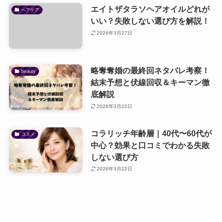
エイトザタラソヘアオイルどれが
ヘアケア
いい？失敗しない選び方を解説！
2026年3月27日
略奪奪婚の最終回ネタバレ考察！
beauty
結末予想と伏線回収＆キーマン徹
底解説
2026年3月22日
コラリッチ年齢層｜40代〜60代が
コスメ
中心？効果と口コミでわかる失敗
しない選び方
2026年3月22日