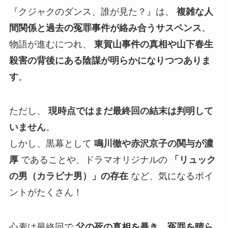
『クジャクのダンス、誰が見た？』は、
複雑な人
間関係と過去の冤罪事件が絡み合うサスペンス
。
物語が進むにつれ、
東賀山事件の真相や山下春生
殺害の背後にある陰謀が明らかになりつつありま
す
。
ただし、
現時点ではまだ最終回の結末は判明して
いません
。
しかし、黒幕として
鳴川徹や赤沢京子の関与が濃
厚
であることや、ドラマオリジナルの
「リュック
の男（カラビナ男）」の存在
など、気になるポイ
ントがたくさん！
心麦は最終回で
父の死の真相を暴き、冤罪を晴ら