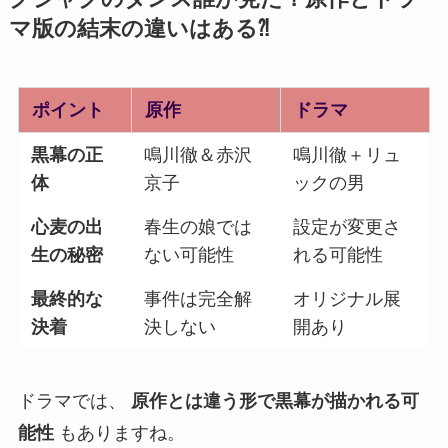
マ版の結末の違い
はある⁈
ポイント
原作
ドラマ
黒幕の正
鳴川徹＆赤沢
鳴川徹＋リュ
体
京子
ックの男
心麦の出
春生の娘では
設定が変更さ
生の秘密
ない可能性
れる可能性
最終的な
事件は完全解
オリジナル展
決着
決しない
開あり
ドラマでは、
原作とは違う形で黒幕が描かれる可
能性
もありますね。