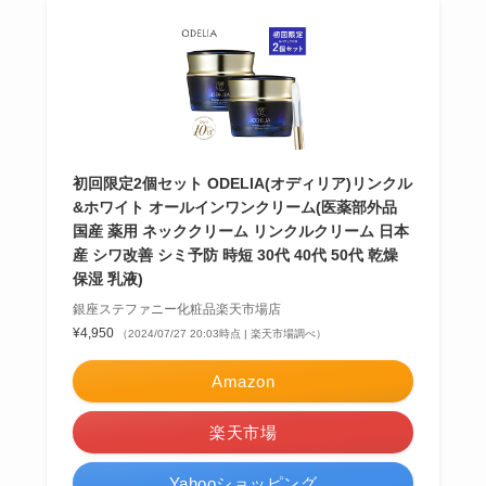
初回限定2個セット ODELIA(オディリア)リンクル
&ホワイト オールインワンクリーム(医薬部外品
国産 薬用 ネッククリーム リンクルクリーム 日本
産 シワ改善 シミ予防 時短 30代 40代 50代 乾燥
保湿 乳液)
銀座ステファニー化粧品楽天市場店
¥4,950
（2024/07/27 20:03時点 | 楽天市場調べ）
Amazon
楽天市場
Yahooショッピング