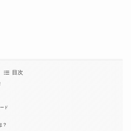
目次
！
？
ソード
は？