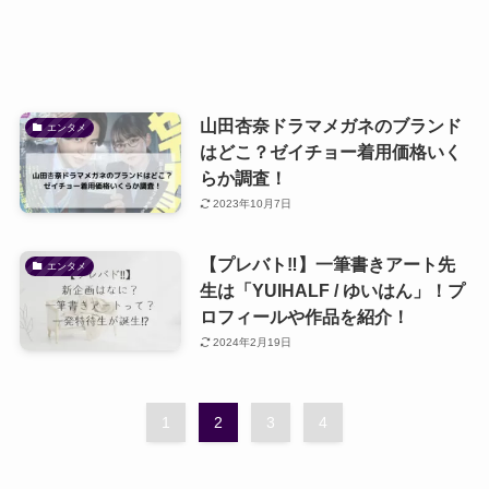
山田杏奈ドラマメガネのブランド
エンタメ
はどこ？ゼイチョー着用価格いく
らか調査！
2023年10月7日
【プレバト‼】一筆書きアート先
エンタメ
生は「YUIHALF / ゆいはん」！プ
ロフィールや作品を紹介！
2024年2月19日
1
2
3
4