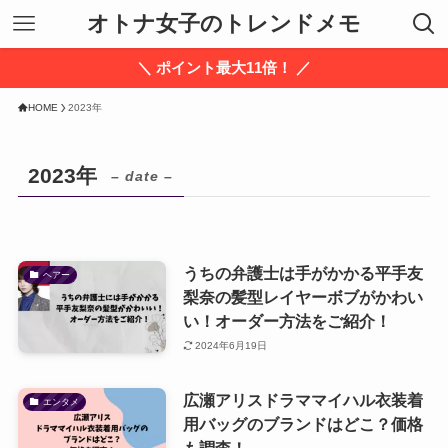
オトナ女子のトレンドメモ
＼ ポイント最大11倍！ ／
HOME
2023年
2023年
– date –
うちの弁護士は手がかかる平手友
ヘアー
梨奈の髪型レイヤーボブがかわい
い！オーダー方法をご紹介！
2024年6月19日
広瀬アリスドラママイハル衣装着
エンタメ
用バッグのブランドはどこ？価格
も調査！