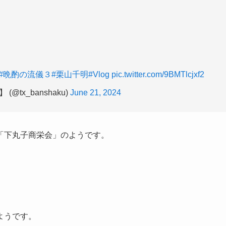
#晩酌の流儀３
#栗山千明
#Vlog
pic.twitter.com/9BMTlcjxf2
tx_banshaku)
June 21, 2024
「下丸子商栄会」のようです。
ようです。