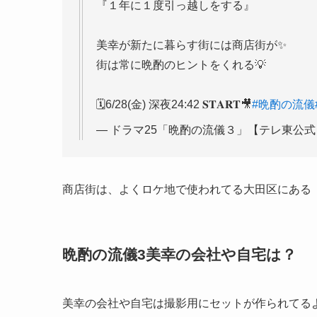
『１年に１度引っ越しをする』
美幸が新たに暮らす街には商店街が✨
街は常に晩酌のヒントをくれる💡
🗓️6/28(金) 深夜24:42 𝐒𝐓𝐀𝐑𝐓🎥
#晩酌の流儀
— ドラマ25「晩酌の流儀３」【テレ東公式】 (@
商店街は、よくロケ地で使われてる大田区にある
晩酌の流儀3美幸の会社や自宅は？
美幸の会社や自宅は撮影用にセットが作られてる